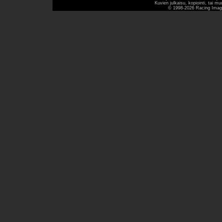
Kuvien julkaisu, kopiointi, tai mu
© 1998-2026 Racing Image