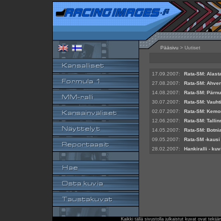
Pääsivu
> Uutiset
17.09.2007:
Rata-SM: Alasta
27.08.2007:
Rata-SM: Ahven
14.08.2007:
Rata-SM: Pärnu
30.07.2007:
Rata-SM: Vauhti
02.07.2007:
Rata-SM: Kemor
12.06.2007:
Rata-SM: Tallin
14.05.2007:
Rata-SM: Botnia
09.05.2007:
Rata-SM -kausi
28.02.2007:
Hankiralli - kuv
Kaikki tällä sivustolla julkaistut kuvat ovat teki