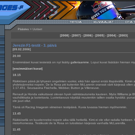
Pääsivu
> Uutiset
[
2008
] - [
2007
] - [
2006
] - [
2005
] - [
2004
] - [
2003
]
Jerezin F1-testit - 3. päivä
[09.02.2006]
20.00
Ensimmäiset kuvat testeistä on nyt lisätty
galleriaamme
. Loput kuvat lisätään hieman m
[
ensimmäiset kuvat
]
18.15
Räikkösen päivä jäi lyhyeen ongelmien vuoksi, eikä hän ajanut enää iltapäivällä. Kimin a
yhdeksänneksi nopein. De la Rosa piti kuitenkin McLarenin oranssit värit kärjessä ollen 
1:17.451. Seuraavina Fisichella, Webber, Button ja Villeneuve.
Renault ja Honda vaikuttavat olevan hyvin valmistautuneita kauteen. Myös Williams ja
vauhdikkaita ja luotettavia. Luotettavuus näyttää muutenkin tallien osalta hyvältä: punais
ole juuri ollut.
Tämä oli Racing Imagesin viimeinen testipäivä. Kuvia luvassa hieman myöhemmin.
13.45
Räikkösellä on kuudenneksi nopein aika tällä hetkellä. Kimi ei ole ollut radalla hetkeen
motorhomessa. Testikuski de la Rosa on tuloslistan kärjessä vanhalla McLarenilla.
11.45