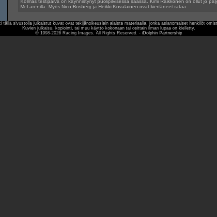
Kolmas testipäivä on käynnistynyt puolipilvisessä säässä. Kimi Räikkönen on ollut jo palj
McLarenilla. Myös Nico Rosberg ja Heikki Kovalainen ovat kiertäneet rataa.
i tällä sivustolla julkaistut kuvat ovat tekijänoikeuslain alaista materiaalia, jonka asianomaiset henkilöt omis
Kuvien julkaisu, kopiointi, tai muu käyttö kokonaan tai osittain ilman lupaa on kielletty.
© 1998-2026 Racing Images. All Rights Reserved. -
iDolphin Partnership