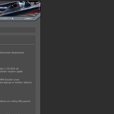
yöhemmin lähipäivinä.
ika 1:18.929 oli
päivän nopein ajalla
 BMW-Sauber ovat
ia lippuja ei testien aikana
. Hänet on nähty McLarenin