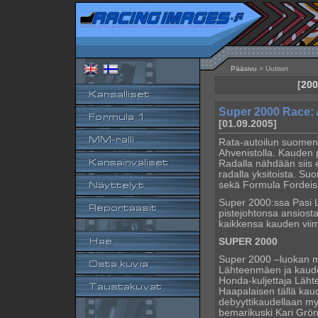
Pääsivu
> Uutiset
[
200
Super 2000 Race: 
[01.09.2005]
Rata-autoilun suomen
Ahvenistolla. Kauden 
Radalla nähdään siis 
radalla yksitoista. S
sekä Formula Fordeiss
Super 2000:ssa Pasi 
pistejohtonsa ansiosta
kaikkensa kauden viim
SUPER 2000
Super 2000 –luokan m
Lähteenmäen ja kauden
Honda-kuljettaja Läht
Haapalaisen tällä kau
debyyttikaudellaan my
bemarikuski Kari Grön