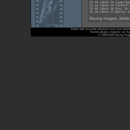
14.30 Lähtö 14 Super/Sp
15.10 Lähtö 15 F3/F4/F-
15.40 Lähtö 16 Mini 10 k
Racing Images, lähde
Kaikki tällä sivustolla julkaistut kuvat ovat teki
Kuvien julkaisu, kopiointi, tai mu
© 1998-2026 Racing Image