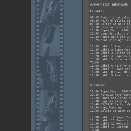
Ahveniston aikataulu:
Lauantai 

09.15 Avoin lähtö aika-a
09.30 F3/F4/F-Baltic aik
09.50 Baltic Gt aika-ajo
10.10 Formula Ford aika-
10.30 Super/Sport 2000 h
10.50 Legends aika-ajo 1
11.10 Honda aika-ajo 10 
11.25 Mini aika-ajo 10 m
12.00 Lähtö 1 Avoin luok
12.30 Lähtö 2 Super/Spo
12.50 Lähtö 3 Baltic Gt 
13.20 Lähtö 4 Legends 10
13.50 Lähtö 5 Formula Fo
TAUKO

15.00 Lähtö 6 F3/F4/F-B
15.30 Lähtö 7 Honda Cha
16.00 Lähtö 8 Mini 10 ki
16.30 Lähtö 9 Avoin läht
Sunnuntai 

10.00 Super/Sport 2000 W
10.10 Formula Ford Warm 
10.20 Honda Challenge Wa
10.30 Legends Warm up

10.40 F3/F4/F Baltic War
10.50 Mini Warm up

11.00 Baltic Gt Warm up

12.00 Lähtö 10 Super/Sp
12.20 Lähtö 11 Formula F
12.50 Lähtö 12 Honda Ch
13.20 Lähtö 13 Legends 1
TAUKO
