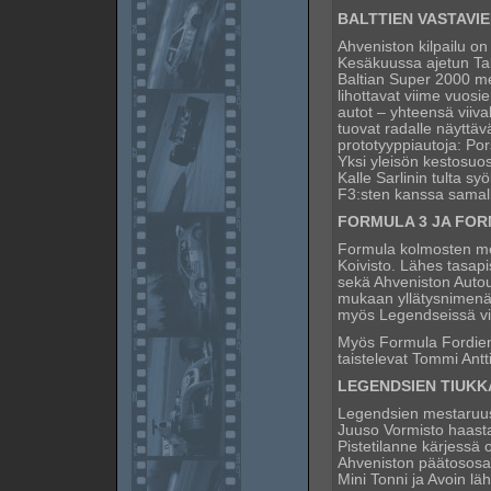
BALTTIEN VASTAVI
Ahveniston kilpailu on
Kesäkuussa ajetun Tall
Baltian Super 2000 me
lihottavat viime vuosi
autot – yhteensä viiva
tuovat radalle näyttäv
prototyyppiautoja: Po
Yksi yleisön kestosuos
Kalle Sarlinin tulta s
F3:sten kanssa samalle
FORMULA 3 JA FO
Formula kolmosten mes
Koivisto. Lähes tasap
sekä Ahveniston Autou
mukaan yllätysnimenä 
myös Legendseissä vie
Myös Formula Fordien
taistelevat Tommi Antt
LEGENDSIEN TIUKK
Legendsien mestaruust
Juuso Vormisto haasta
Pistetilanne kärjessä o
Ahveniston päätososa
Mini Tonni ja Avoin läh