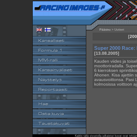
Pääsivu
> Uutiset
[
200
Super 2000 Race: 
[13.08.2005]
Kauden viides ja toise
moottoriradalla. Super
6 kierroksen sprinttiki
Ahonen. Kisa ajettiin
avausvoittonsa. Pasi 
kolmosissa voittoon ajo
Kaikki tällä sivustolla julkaistut kuvat ovat teki