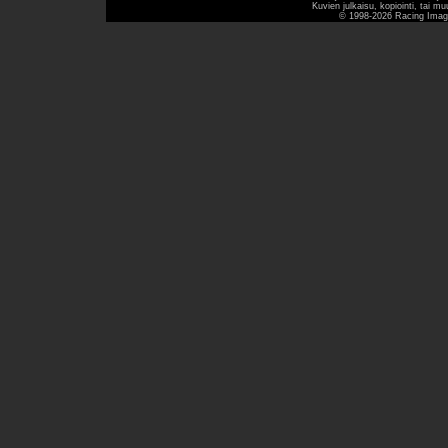
Kuvien julkaisu, kopiointi, tai mu
© 1998-2026 Racing Image