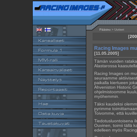
Pääsivu
> Uutiset
[
200
Racing Images mu
[11.05.2005]
Tämän vuoden ratakau
Alastarossa kaasutell
Racing Images on muk
seuraamme aktiivisest
paikalla kiertueen jo
Ahveniston Historic G
ohjelmistoomme kuulune
myöhemmin.
Täksi kaudeksi olemme
pyrimme toimittamaan 
Toivomme, että kuvill
Tiedotusluontoisena i
Ouvinen, toimii tällä 
edelleen myös Racing