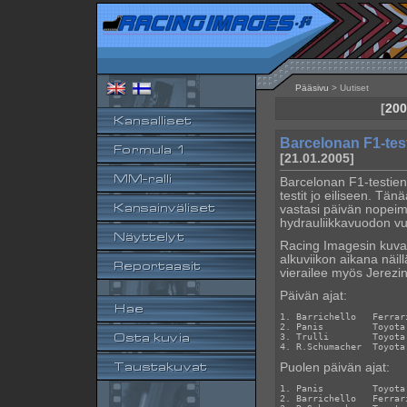
Pääsivu
> Uutiset
[
200
Barcelonan F1-testi
[21.01.2005]
Barcelonan F1-testien 
testit jo eiliseen. Tän
vastasi päivän nopeim
hydrauliikkavuodon vu
Racing Imagesin kuvaaj
alkuviikon aikana näil
vierailee myös Jerezin
Päivän ajat:
1. Barrichello   Ferrar
2. Panis         Toyota
3. Trulli        Toyota
Puolen päivän ajat:
1. Panis         Toyota
2. Barrichello   Ferrar