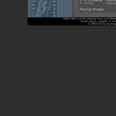
3. R.Schumacher  Toyota
Racing Images
Kaikki tällä sivustolla julkaistut kuvat ovat teki
Kuvien julkaisu, kopiointi, tai mu
© 1998-2026 Racing Image