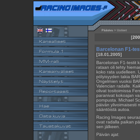
Pääsivu
> Uutiset
[
200
Barcelonan F1-test
[18.01.2005]
Barcelonan F1-testit k
rataan oli tehty hiema
koko rata uudelleen. U
pölyisyyden takia BAR-
Ongelmien vuoksi BAR, 
Valencian radalle. Kaik
olivat tositoimissa Fer
paranivat kokoajan vai
pompusta. Michael Schu
päivän ylivoimaisesti
sääntöistä autoa.
Racing Images seuraa 
ovat radalla paikan pä
sen jälkeen.
Päivän ajat: