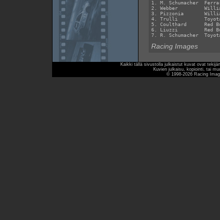
1. M. Schumacher  Ferra
2. Webber         Willi
3. Pizzonia       Willi
4. Trulli         Toyot
5. Coulthard      Red B
6. Liuzzi         Red B
Racing Images
Kaikki tällä sivustolla julkaistut kuvat ovat teki
Kuvien julkaisu, kopiointi, tai mu
© 1998-2026 Racing Image